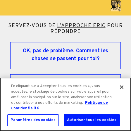
SERVEZ-VOUS DE
L’APPROCHE ERIC
POUR
RÉPONDRE
OK, pas de problème. Comment les
choses se passent pour toi?
Oui, je comprends. T’es très occupé.
En cliquant sur « Accepter tous les cookies », vous
Ça me frustre quand même un peu.
acceptez le stockage de cookies sur votre appareil pour
améliorer la navigation sur le site, analyser son utilisation
et contribuer à nos efforts de marketing.
Politique de
Confidentialité
C’est bon. Ça va, toi?
Paramètres des cookies
Autoriser tous les cookies