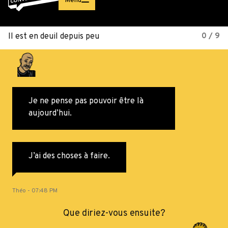
Menu
Il est en deuil depuis peu
0 / 9
Je ne pense pas pouvoir être là
aujourd’hui.
J’ai des choses à faire.
Théo
-
07:48 PM
Que diriez-vous ensuite?